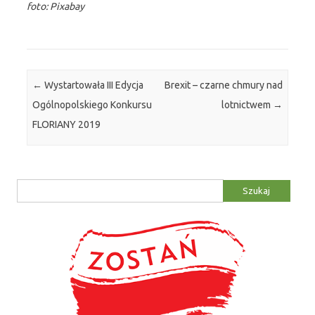
foto: Pixabay
Zobacz wpisy
←
Wystartowała III Edycja
Brexit – czarne chmury nad
Ogólnopolskiego Konkursu
lotnictwem
→
FLORIANY 2019
Szukaj: