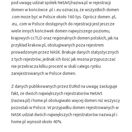
pod uwagę udział spółek NetArt/nazwa.pl w rejestracji
domen w końcówce .pl i .eu oznacza, że wszystkich domen
.com może być w Polsce około 160 tys. Oprócz domen .pl,
.eu, .com w Polsce dostępnych do rejestracji jest jeszcze
wiele innych końcówek domen najwyższego poziomu,
krajowych ccTLD oraz regionalnych domen polskich, jak na
przykład krakow.pl, obsługiwanych poza rejestrem
prowadzonym przez NASK. Brakuje danych statystycznych
z tych rejestrów, jednak ich ilość jak można przypuszczać
nie przekracza kilku procent w skali całego rynku
zarejestrowanych w Polsce domen.
Z danych publikowanych przez EURid na uwagę zasługuje
fakt, że dwóch największych rejestratorów NetArt
(nazwa.pl) i home.pl obsługiwało więcej domen niż wszyscy
pozostali w Polsce. W przypadku domen rejestrowanych w
NASK udział dwóch największych rejestratorów nazwa.pl i
home.pl wynosił około 40%.