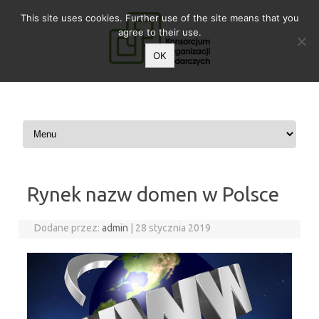
This site uses cookies. Further use of the site means that you
agree to their use.
OK
Przeskocz do treści
Rynek nazw domen w Polsce
Dodane przez:
admin
|
28 stycznia 2019