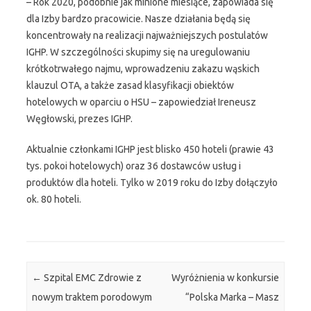
– Rok 2020, podobnie jak minione miesiące, zapowiada się
dla Izby bardzo pracowicie. Nasze działania będą się
koncentrowały na realizacji najważniejszych postulatów
IGHP. W szczególności skupimy się na uregulowaniu
krótkotrwałego najmu, wprowadzeniu zakazu wąskich
klauzul OTA, a także zasad klasyfikacji obiektów
hotelowych w oparciu o HSU – zapowiedział Ireneusz
Węgłowski, prezes IGHP.
Aktualnie członkami IGHP jest blisko 450 hoteli (prawie 43
tys. pokoi hotelowych) oraz 36 dostawców usług i
produktów dla hoteli. Tylko w 2019 roku do Izby dołączyło
ok. 80 hoteli.
Zobacz wpisy
←
Szpital EMC Zdrowie z
Wyróżnienia w konkursie
nowym traktem porodowym
“Polska Marka – Masz