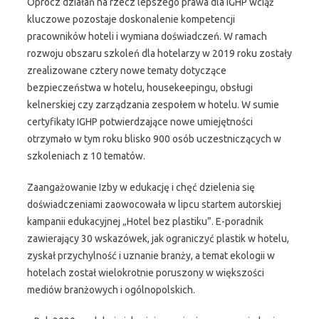
Oprócz działań na rzecz lepszego prawa dla IGHP wciąż
kluczowe pozostaje doskonalenie kompetencji
pracowników hoteli i wymiana doświadczeń. W ramach
rozwoju obszaru szkoleń dla hotelarzy w 2019 roku zostały
zrealizowane cztery nowe tematy dotyczące
bezpieczeństwa w hotelu, housekeepingu, obsługi
kelnerskiej czy zarządzania zespołem w hotelu. W sumie
certyfikaty IGHP potwierdzające nowe umiejętności
otrzymało w tym roku blisko 900 osób uczestniczących w
szkoleniach z 10 tematów.
Zaangażowanie Izby w edukację i chęć dzielenia się
doświadczeniami zaowocowała w lipcu startem autorskiej
kampanii edukacyjnej „Hotel bez plastiku”. E-poradnik
zawierający 30 wskazówek, jak ograniczyć plastik w hotelu,
zyskał przychylność i uznanie branży, a temat ekologii w
hotelach został wielokrotnie poruszony w większości
mediów branżowych i ogólnopolskich.