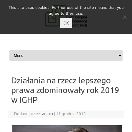
This site uses cookies. Further use of the site means that you
agree to their use.
OK
Przeskocz do treści
Działania na rzecz lepszego
prawa zdominowały rok 2019
w IGHP
Dodane przez:
admin
|
17 grudnia 2019