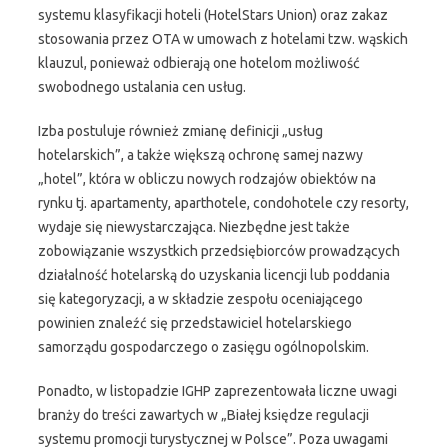
systemu klasyfikacji hoteli (HotelStars Union) oraz zakaz
stosowania przez OTA w umowach z hotelami tzw. wąskich
klauzul, ponieważ odbierają one hotelom możliwość
swobodnego ustalania cen usług.
Izba postuluje również zmianę definicji „usług
hotelarskich”, a także większą ochronę samej nazwy
„hotel”, która w obliczu nowych rodzajów obiektów na
rynku tj. apartamenty, aparthotele, condohotele czy resorty,
wydaje się niewystarczająca. Niezbędne jest także
zobowiązanie wszystkich przedsiębiorców prowadzących
działalność hotelarską do uzyskania licencji lub poddania
się kategoryzacji, a w składzie zespołu oceniającego
powinien znaleźć się przedstawiciel hotelarskiego
samorządu gospodarczego o zasięgu ogólnopolskim.
Ponadto, w listopadzie IGHP zaprezentowała liczne uwagi
branży do treści zawartych w „Białej księdze regulacji
systemu promocji turystycznej w Polsce”. Poza uwagami