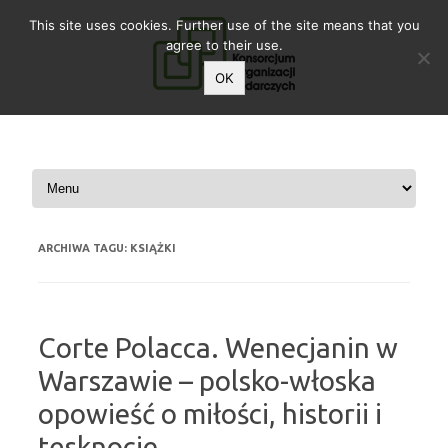
This site uses cookies. Further use of the site means that you
agree to their use.
OK
Przeskocz do treści
ARCHIWA TAGU:
KSIĄŻKI
Corte Polacca. Wenecjanin w
Warszawie – polsko-włoska
opowieść o miłości, historii i
tęsknocie