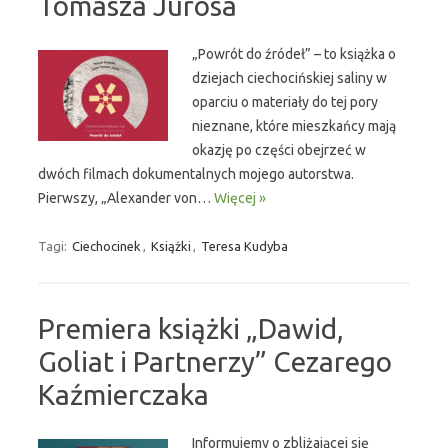
Tomasza Jurosa
„Powrót do źródeł” – to książka o
dziejach ciechocińskiej saliny w
oparciu o materiały do tej pory
nieznane, które mieszkańcy mają
okazję po części obejrzeć w
dwóch filmach dokumentalnych mojego autorstwa.
Pierwszy, „Alexander von…
Więcej »
Tagi:
Ciechocinek
,
Książki
,
Teresa Kudyba
Premiera książki „Dawid,
Goliat i Partnerzy” Cezarego
Kaźmierczaka
Informujemy o zbliżającej się