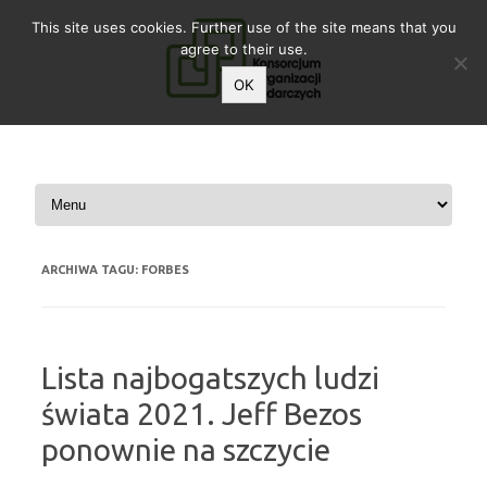
This site uses cookies. Further use of the site means that you
agree to their use.
OK
Przeskocz do treści
ARCHIWA TAGU:
FORBES
Lista najbogatszych ludzi
świata 2021. Jeff Bezos
ponownie na szczycie